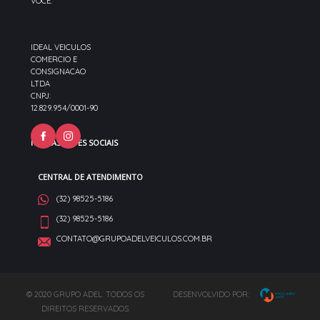
VOCÊ.
IDEAL VEICULOS
COMERCIO E
CONSIGNACAO
LTDA
CNPJ:
12.829.954/0001-90
NOSSAS REDES SOCIAIS
CENTRAL DE ATENDIMENTO
(32) 98525-5186
(32) 98525-5186
CONTATO@GRUPOADELVEICULOS.COM.BR
© 2020 GRUPO ADEL. TODOS OS
DESENVOLVIDO POR:
DIREITOS RESERVADOS.