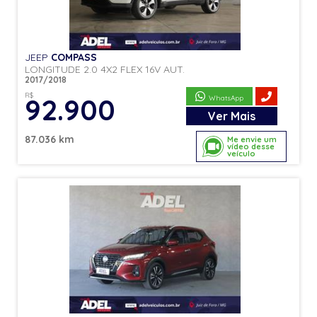
JEEP
COMPASS
LONGITUDE 2.0 4X2 FLEX 16V AUT.
2017/2018
R$
92.900
WhatsApp
Ver
Mais
87.036 km
Me envie um
vídeo desse
veículo