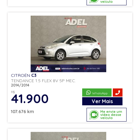
veículo
CITROËN
C3
TENDANCE 1.5 FLEX 8V 5P MEC.
2014/2014
R$
41.900
WhatsApp
Ver
Mais
107.676 km
Me envie um
vídeo desse
veículo