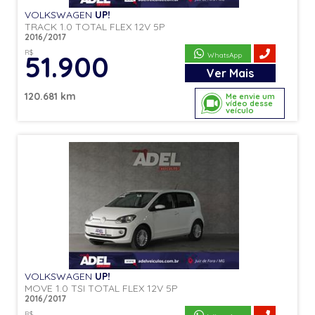
VOLKSWAGEN
UP!
TRACK 1.0 TOTAL FLEX 12V 5P
2016/2017
R$
51.900
WhatsApp
Ver
Mais
120.681 km
Me envie um
vídeo desse
veículo
VOLKSWAGEN
UP!
MOVE 1.0 TSI TOTAL FLEX 12V 5P
2016/2017
R$