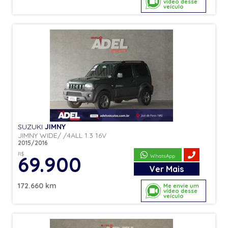
vídeo desse
veículo
SUZUKI
JIMNY
JIMNY WIDE/ /4ALL 1.3 16V
2015/2016
R$
69.900
WhatsApp
Ver
Mais
172.660 km
Me envie um
vídeo desse
veículo