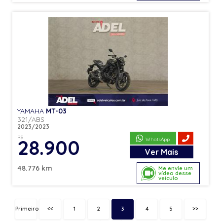
YAMAHA
MT-03
321/ABS
2023/2023
R$
28.900
WhatsApp
Ver
Mais
48.776 km
Me envie um
vídeo desse
veículo
Primeiro
<<
1
2
3
4
5
>>