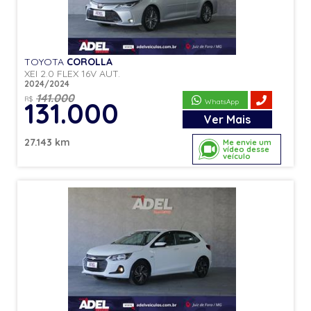
TOYOTA
COROLLA
XEI 2.0 FLEX 16V AUT.
2024/2024
141.000
R$
131.000
WhatsApp
Ver
Mais
27.143 km
Me envie um
vídeo desse
veículo