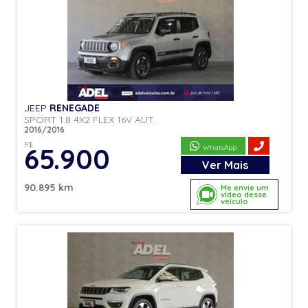
JEEP
RENEGADE
SPORT 1.8 4X2 FLEX 16V AUT.
2016/2016
R$
65.900
WhatsApp
Ver
Mais
90.895 km
Me envie um
vídeo desse
veículo