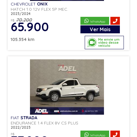
CHEVROLET
ONIX
HATCH 1.0 12V FLEX 5P MEC.
2023/2024
70.200
R$
65.900
WhatsApp
Ver
Mais
105.354 km
Me envie um
vídeo desse
veículo
FIAT
STRADA
ENDURANCE 1.4 FLEX 8V CS PLUS
2022/2023
R$
WhatsApp