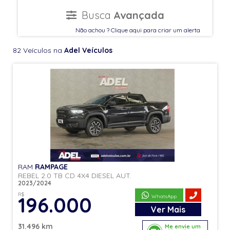
Busca
Avançada
Não achou ? Clique aqui para criar um alerta
82 Veículos na
Adel Veículos
RAM
RAMPAGE
REBEL 2.0 TB CD 4X4 DIESEL AUT.
2023/2024
R$
196.000
WhatsApp
Ver
Mais
31.496 km
Me envie um