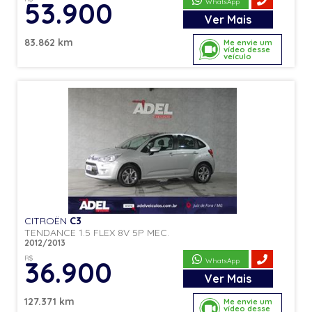
53.900
WhatsApp
Ver
Mais
83.862 km
Me envie um
vídeo desse
veículo
CITROËN
C3
TENDANCE 1.5 FLEX 8V 5P MEC.
2012/2013
R$
36.900
WhatsApp
Ver
Mais
127.371 km
Me envie um
vídeo desse