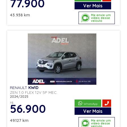
77.900
Ver
Mais
43.938 km
Me envie um
vídeo desse
veículo
RENAULT
KWID
ZEN 1.0 FLEX 12V 5P MEC.
2024/2025
R$
56.900
WhatsApp
Ver
Mais
49.127 km
Me envie um
vídeo desse
veículo