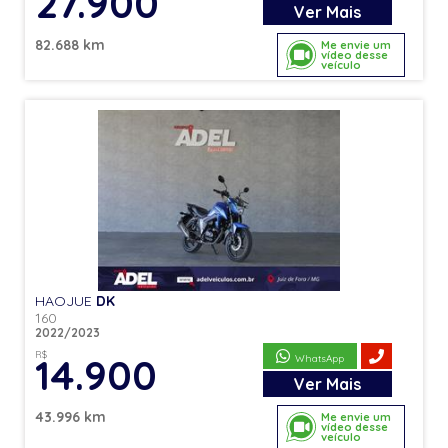
27.900
Ver
Mais
82.688 km
Me envie um
vídeo desse
veículo
HAOJUE
DK
160
2022/2023
R$
14.900
WhatsApp
Ver
Mais
43.996 km
Me envie um
vídeo desse
veículo