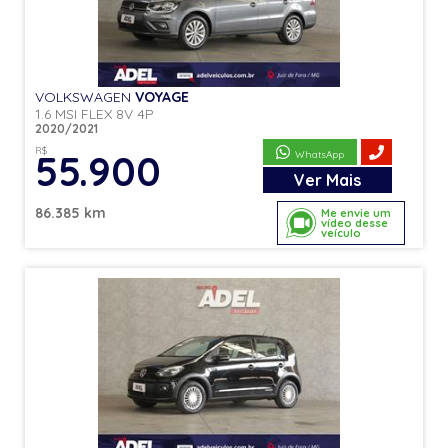
VOLKSWAGEN
VOYAGE
1.6 MSI FLEX 8V 4P
2020/2021
R$
55.900
WhatsApp
Ver
Mais
86.385 km
Me envie um
vídeo desse
veículo