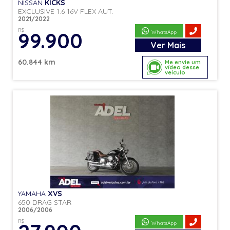
NISSAN
KICKS
EXCLUSIVE 1.6 16V FLEX AUT.
2021/2022
R$
99.900
WhatsApp
Ver
Mais
60.844 km
Me envie um
vídeo desse
veículo
YAMAHA
XVS
650 DRAG STAR
2006/2006
R$
WhatsApp