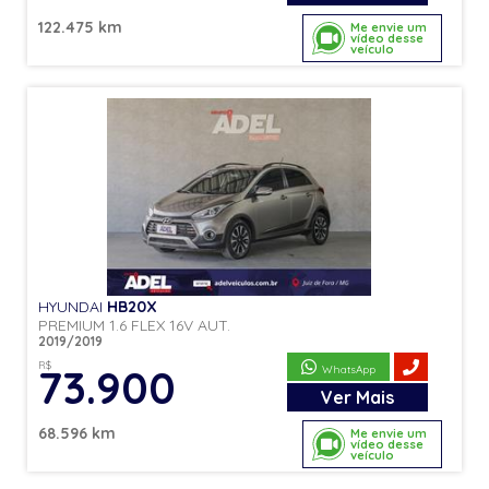
122.475 km
Me envie um
vídeo desse
veículo
HYUNDAI
HB20X
PREMIUM 1.6 FLEX 16V AUT.
2019/2019
R$
73.900
WhatsApp
Ver
Mais
68.596 km
Me envie um
vídeo desse
veículo