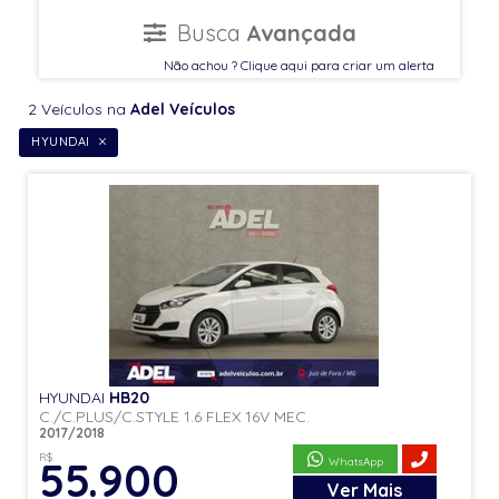
Busca
Avançada
Não achou ? Clique aqui para criar um alerta
2 Veículos na
Adel Veículos
HYUNDAI
HYUNDAI
HB20
C./C.PLUS/C.STYLE 1.6 FLEX 16V MEC.
2017/2018
R$
55.900
WhatsApp
Ver
Mais