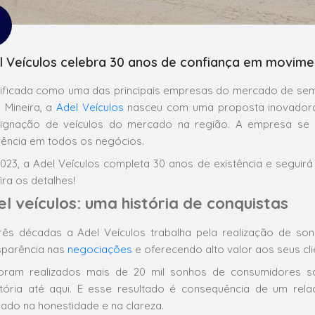
l Veículos celebra 30 anos de confiança em movim
dificada como uma das principais empresas do mercado de sem
 Mineira, a
Adel Veículos
nasceu com uma proposta inovadora
ignação de veículos do mercado na região. A empresa se e
rência em todos os negócios.
023, a Adel Veículos completa 30 anos de existência e seguir
ira os detalhes!
l veículos: uma história de conquistas
rês décadas a Adel Veículos trabalha pela realização de so
sparência nas
negociações
e oferecendo alto valor aos seus cli
oram realizados mais de 20 mil sonhos de consumidores sa
etória até aqui. E esse resultado é consequência de um rel
ado na honestidade e na clareza.