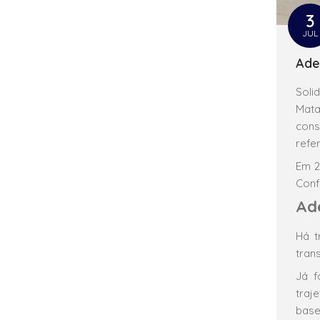
3
JUL
Ade
Soli
Mata
cons
refe
Em 2
Conf
Ade
Há t
tran
Já f
traj
base