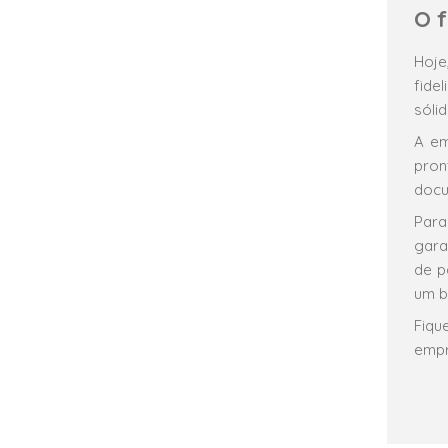
O 
Hoje
fide
sóli
A em
pron
docu
Para
gara
de p
um b
Fiqu
empr